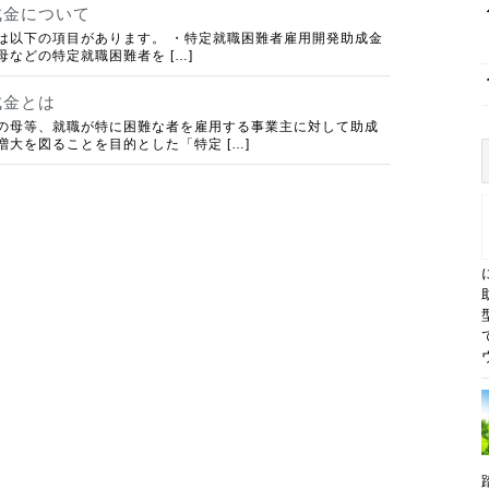
成金について
は以下の項目があります。 ・特定就職困難者雇用開発助成金
などの特定就職困難者を […]
成金とは
の母等、就職が特に困難な者を雇用する事業主に対して助成
大を図ることを目的とした「特定 […]