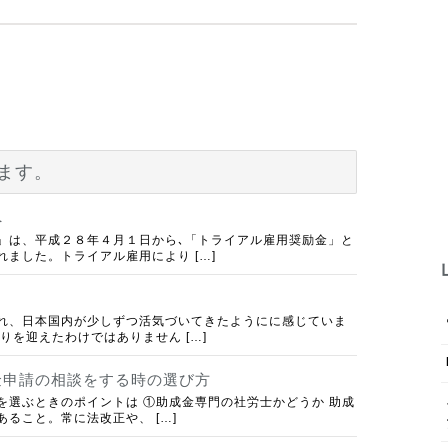
ます。
へ
」は、平成２８年４月１日から､「トライアル雇用奨励金」と
ました。トライアル雇用により […]
れ、日本国内が少しずつ活気づいてきたようにに感じていま
りを迎えたわけではありません […]
金申請の相談をする時の選び方
を選ぶときのポイントは ①助成金専門の社労士かどうか 助成
ること。常に法改正や、 […]