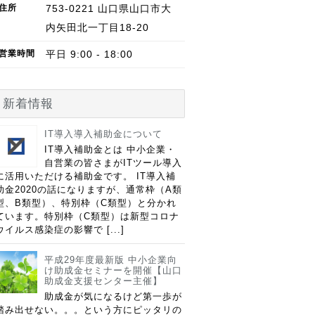
住所
753-0221
山口県
山口市
大
内矢田北一丁目18-20
営業
時間
平日 9:00 - 18:00
新着情報
IT導入導入補助金について
IT導入補助金とは 中小企業・
自営業の皆さまがITツール導入
に活用いただける補助金です。 IT導入補
助金2020の話になりますが、通常枠（A類
型、B類型）、特別枠（C類型）と分かれ
ています。特別枠（C類型）は新型コロナ
ウイルス感染症の影響で [...]
平成29年度最新版 中小企業向
け助成金セミナーを開催【山口
助成金支援センター主催】
助成金が気になるけど第一歩が
踏み出せない。。。という方にピッタリの