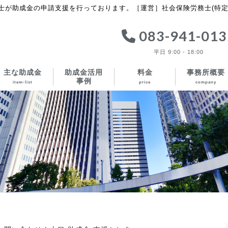
士が助成金の申請支援を行っております。［運営］社会保険労務士(特定
083-941-013
平日 9:00 - 18:00
主な助成金
助成金活用
料金
事務所概要
事例
item-list
price
company