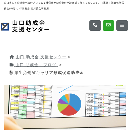
山口市にて助成金申請のプロである社労士が助成金の申請支援を行っております。［運営］社会保険労
務士(特定)、行政書士 宮川英之事務所
山口 助成金 支援センター
>
山口 助成金 - ブログ
>
厚生労働省キャリア形成促進助成金