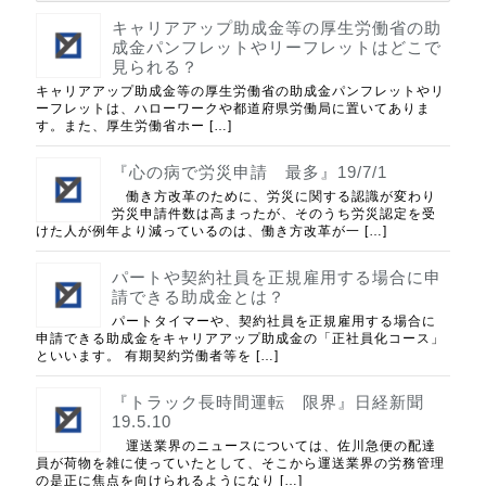
キャリアアップ助成金等の厚生労働省の助
成金パンフレットやリーフレットはどこで
見られる？
キャリアアップ助成金等の厚生労働省の助成金パンフレットやリ
ーフレットは、ハローワークや都道府県労働局に置いてありま
す。また、厚生労働省ホー […]
『心の病で労災申請 最多』19/7/1
働き方改革のために、労災に関する認識が変わり
労災申請件数は高まったが、そのうち労災認定を受
けた人が例年より減っているのは、働き方改革が一 […]
パートや契約社員を正規雇用する場合に申
請できる助成金とは？
パートタイマーや、契約社員を正規雇用する場合に
申請できる助成金をキャリアアップ助成金の「正社員化コース」
といいます。 有期契約労働者等を […]
『トラック長時間運転 限界』日経新聞
19.5.10
運送業界のニュースについては、佐川急便の配達
員が荷物を雑に使っていたとして、そこから運送業界の労務管理
の是正に焦点を向けられるようになり […]