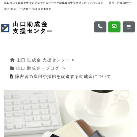
山口市にて助成金申請のプロである社労士が助成金の申請支援を行っております。［運営］社会保険労
務士(特定)、行政書士 宮川英之事務所
山口 助成金 支援センター
>
山口 助成金 - ブログ
>
障害者の雇用や採用を促進する助成金について